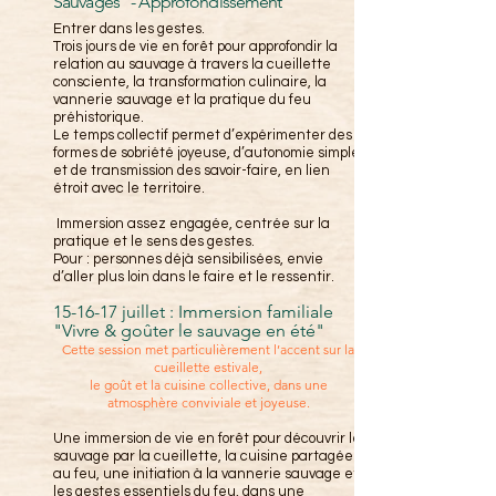
Sauvages" - Approfondissement
Entrer dans les gestes.
Trois jours de vie en forêt pour approfondir la
relation au sauvage à travers la cueillette
consciente, la transformation culinaire, la
vannerie sauvage et la pratique du feu
préhistorique.
Le temps collectif permet d’expérimenter des
formes de sobriété joyeuse, d’autonomie simple
et de transmission des savoir-faire, en lien
étroit avec le territoire.
Immersion assez engagée, centrée sur la
pratique et le sens des gestes.
Pour : personnes déjà sensibilisées, envie
d’aller plus loin dans le faire et le ressentir.
15-16-17 juillet : Immersion familiale
"Vivre & goûter le sauvage en été"
Cette session met particulièrement l’accent sur la
cueillette estivale,
le goût et la cuisine collective, dans une
atmosphère conviviale et joyeuse.
Une immersion de vie en forêt pour découvrir le
sauvage par la cueillette, la cuisine partagée
au feu, une initiation à la vannerie sauvage et
les gestes essentiels du feu, dans une