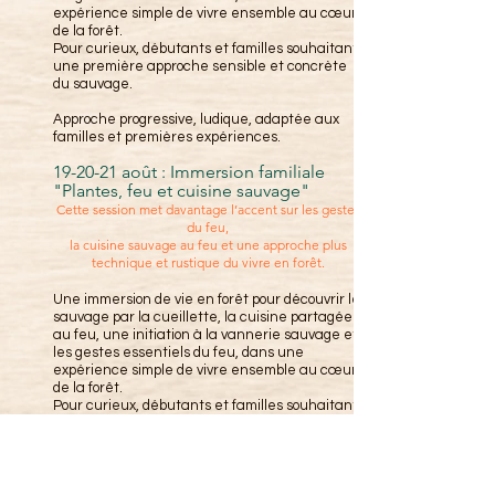
expérience simple de vivre ensemble au cœur
de la forêt.
Pour curieux, débutants et familles souhaitant
une première approche sensible et concrète
du sauvage.
Approche progressive, ludique, adaptée aux
familles et premières expériences.
19-20-21 août : Immersion familiale
"Plantes, feu et cuisine sauvage"
Cette session met davantage l’accent sur les gestes
du feu,
la cuisine sauvage au feu et une approche plus
technique et rustique du vivre en forêt.
Une immersion de vie en forêt pour découvrir le
sauvage par la cueillette, la cuisine partagée
au feu, une initiation à la vannerie sauvage et
les gestes essentiels du feu, dans une
expérience simple de vivre ensemble au cœur
de la forêt.
Pour curieux, débutants et familles souhaitant
une première approche sensible et concrète
du sauvage.
24-25-26 octobre : Immersion