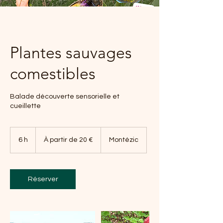
Plantes sauvages
comestibles
Balade découverte sensorielle et
cueillette
À
partir
6 h
6
À partir de 20 €
Montézic
de
20
h
euros
Réserver