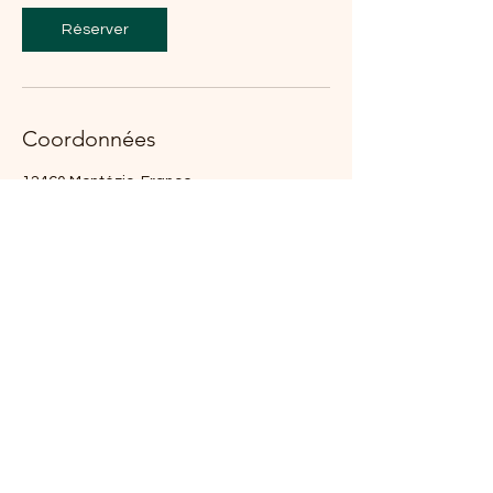
Réserver
Coordonnées
12460 Montézic, France
06.83.91.42.27
nosfibressauvages@gmail.com
Nos fibres Sauvages
0683914227
nosfibressauvages@gmail.com