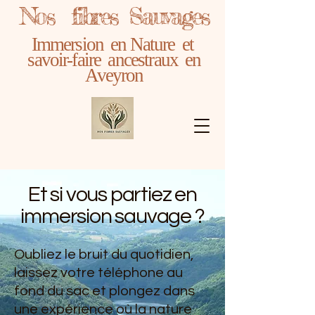
Nos fibres Sauvages
Immersion en Nature et
savoir-faire ancestraux en
Aveyron
Et si vous partiez en
immersion sauvage ?
Oubliez le bruit du quotidien,
laissez votre téléphone au
fond du sac et plongez dans
une expérience où la nature