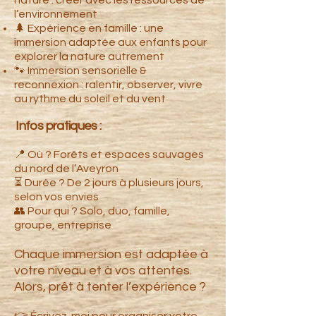
nature : créer avec les ressources de
l’environnement
🌲 Expérience en famille : une
immersion adaptée aux enfants pour
explorer la nature autrement
🐾 Immersion sensorielle &
reconnexion : ralentir, observer, vivre
au rythme du soleil et du vent
Infos pratiques :
📍 Où ? Forêts et espaces sauvages
du nord de l’Aveyron
⏳ Durée ? De 2 jours à plusieurs jours,
selon vos envies
👥 Pour qui ? Solo, duo, famille,
groupe, entreprise
Chaque immersion est adaptée à
votre niveau et à vos attentes.
Alors, prêt à tenter l’expérience ?