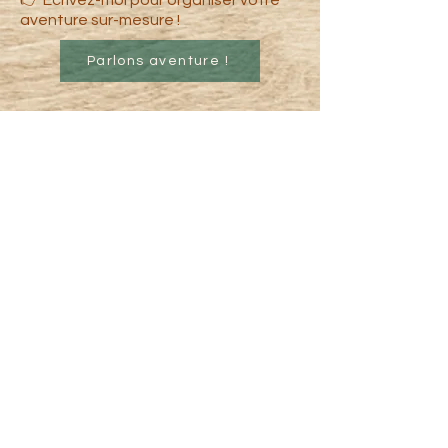
👉 Écrivez-moi pour organiser votre
aventure sur-mesure !
Parlons aventure !
Our Wild Fibers