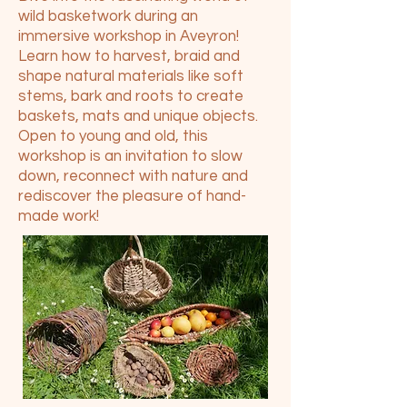
wild basketwork during an
immersive workshop in Aveyron!
Learn how to harvest, braid and
shape natural materials like soft
stems, bark and roots to create
baskets, mats and unique objects.
Open to young and old, this
workshop is an invitation to slow
down, reconnect with nature and
rediscover the pleasure of hand-
made work!