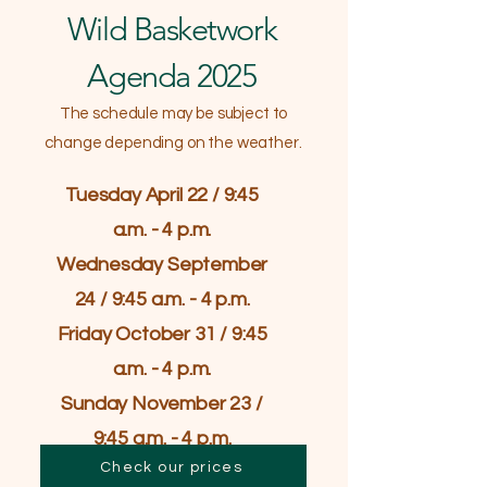
Wild Basketwork
Agenda 2025
The schedule may be subject to
change depending on the weather.
Tuesday April 22 /
9:45
a.m. - 4 p.m.
Wednesday September
24 /
9:45 a.m. - 4 p.m.
Friday October 31 /
9:45
a.m. - 4 p.m.
Sunday November 23 /
9:45 a.m. - 4 p.m.
Check our prices