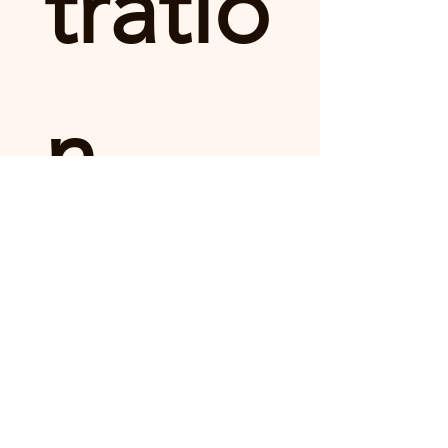
tratio
n 
form
First name
*